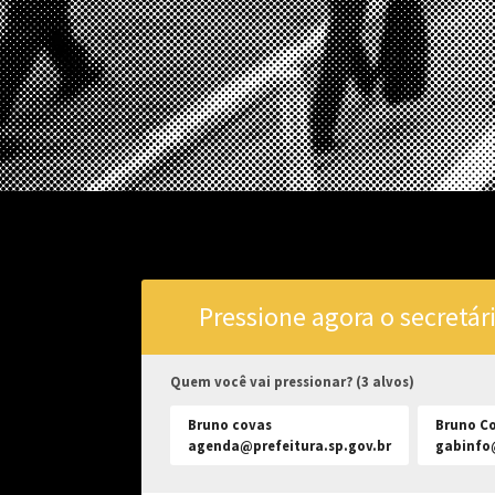
Pressione agora o secretár
Quem você vai pressionar? (3 alvos)
Bruno covas
Bruno C
agenda@prefeitura.sp.gov.br
gabinfo@