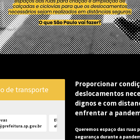
Proporcionar condiç
io de transporte
deslocamentos neces
dignos e com distan
enfrentar a pandem
ovas
Elisabete França
prefeitura.sp.gov.br
elisabetef@cetsp.com.br
Queremos espaço das ruas pa
segurança durante a pandemi