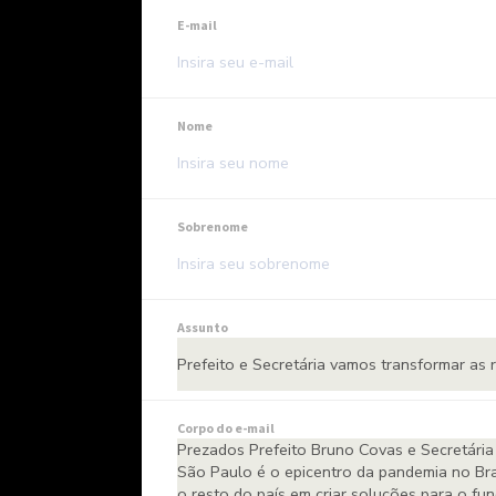
E-mail
Nome
Sobrenome
Assunto
Corpo do e-mail