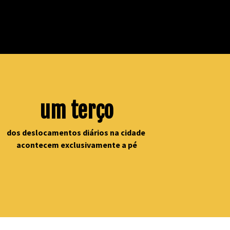
um terço
dos deslocamentos diários na cidade 
acontecem exclusivamente a pé