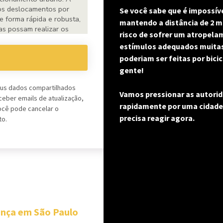
Se você sabe que é impossív
mantendo a distância de 2 m
risco de sofrer um atropelam
estímulos adequados muitas 
poderiam ser feitas por bici
gente!
eus dados compartilhados
Vamos pressionar as autorid
eber emails de atualização,
rapidamente por uma cidade 
Você pode cancelar o
precisa reagir agora.
to.
ança em São Paulo