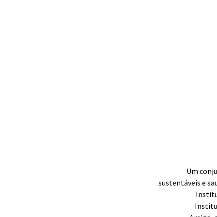
Um conjun
sustentáveis e s
Instit
Instit